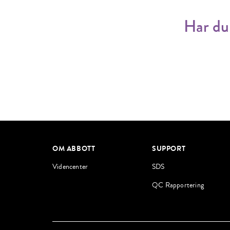
Har du 
OM ABBOTT
SUPPORT
Videncenter
SDS
QC Rapportering