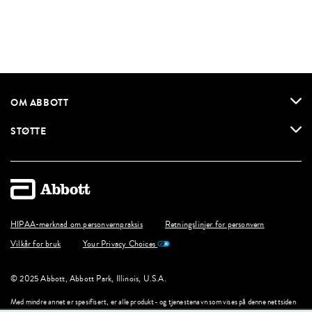
OM ABBOTT
STØTTE
HIPAA-merknad om personvernpraksis
Retningslinjer for personvern
Vilkår for bruk
Your Privacy Choices
© 2025 Abbott, Abbott Park, Illinois, U.S.A.
Med mindre annet er spesifisert, er alle produkt- og tjenestenavn som vises på denne nettsiden